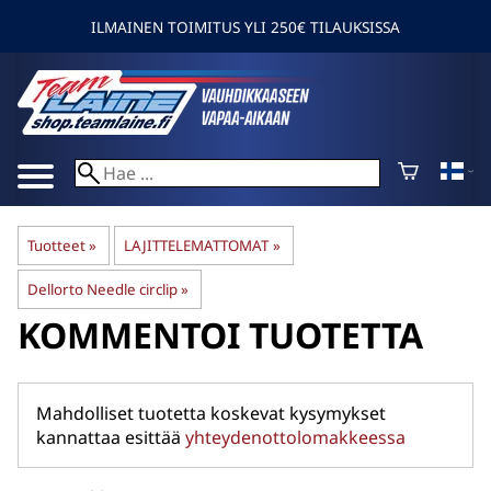
ILMAINEN TOIMITUS YLI 250€ TILAUKSISSA
Tuotteet
‪»
LAJITTELEMATTOMAT
‪»
Dellorto Needle circlip
‪»
KOMMENTOI TUOTETTA
Mahdolliset tuotetta koskevat kysymykset
kannattaa esittää
yhteydenottolomakkeessa