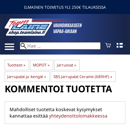
ILMAINEN TOIMITUS YLI 250€ TILAUKSISSA
Tuotteet
‪»
MOPOT
‪»
Jarruosat
‪»
Jarrupalat ja -kengät
‪»
SBS Jarrupalat Ceramic (689HF)
‪»
KOMMENTOI TUOTETTA
Mahdolliset tuotetta koskevat kysymykset
kannattaa esittää
yhteydenottolomakkeessa