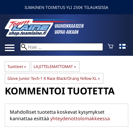
ILMAINEN TOIMITUS YLI 250€ TILAUKSISSA
Tuotteet
‪»
LAJITTELEMATTOMAT
‪»
Glove Junior Tech-1 K Race Black/Orang Yellow XL
‪»
KOMMENTOI TUOTETTA
Mahdolliset tuotetta koskevat kysymykset
kannattaa esittää
yhteydenottolomakkeessa