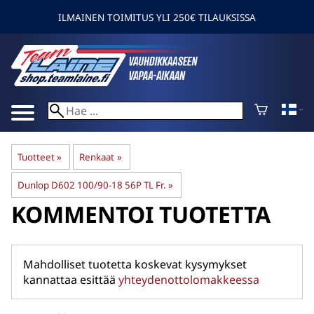
ILMAINEN TOIMITUS YLI 250€ TILAUKSISSA
Tuotteet
‪»
Renkaat
‪»
Dunlop D602 100/90-18 56P TL Fr.
‪»
KOMMENTOI TUOTETTA
Mahdolliset tuotetta koskevat kysymykset
kannattaa esittää
yhteydenottolomakkeessa