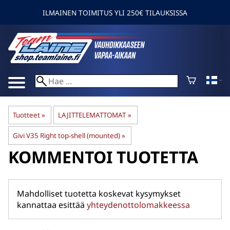
ILMAINEN TOIMITUS YLI 250€ TILAUKSISSA
Tuotteet
‪»
LAJITTELEMATTOMAT
‪»
Givi V35 Right top-shell (mounted)
‪»
KOMMENTOI TUOTETTA
Mahdolliset tuotetta koskevat kysymykset
kannattaa esittää
yhteydenottolomakkeessa