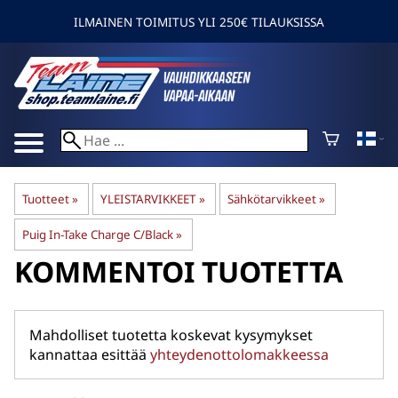
ILMAINEN TOIMITUS YLI 250€ TILAUKSISSA
Tuotteet
‪»
YLEISTARVIKKEET
‪»
Sähkötarvikkeet
‪»
Puig In-Take Charge C/Black
‪»
KOMMENTOI TUOTETTA
Mahdolliset tuotetta koskevat kysymykset
kannattaa esittää
yhteydenottolomakkeessa