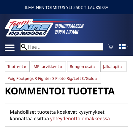
ILMAINEN TOIMITUS YLI 250€ TILAUKSISSA
Tuotteet
‪»
MP tarvikkeet
‪»
Rungon osat
‪»
Jalkatapit
‪»
Puig Footpegs R-Fighter S Piloto Rig/Left C/Gold
‪»
KOMMENTOI TUOTETTA
Mahdolliset tuotetta koskevat kysymykset
kannattaa esittää
yhteydenottolomakkeessa