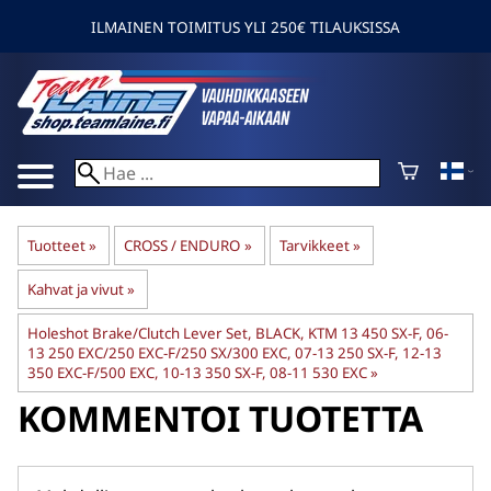
ILMAINEN TOIMITUS YLI 250€ TILAUKSISSA
Tuotteet
‪»
CROSS / ENDURO
‪»
Tarvikkeet
‪»
Kahvat ja vivut
‪»
Holeshot Brake/Clutch Lever Set, BLACK, KTM 13 450 SX-F, 06-
13 250 EXC/250 EXC-F/250 SX/300 EXC, 07-13 250 SX-F, 12-13
350 EXC-F/500 EXC, 10-13 350 SX-F, 08-11 530 EXC
‪»
KOMMENTOI TUOTETTA