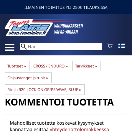
ILMAINEN TOIMITUS YLI 250€ TILAUKSISSA
Tuotteet
‪»
CROSS / ENDURO
‪»
Tarvikkeet
‪»
Ohjaustangot ja tupit
‪»
Rtech R20 LOCK-ON GRIPS WAVE, BLUE
‪»
KOMMENTOI TUOTETTA
Mahdolliset tuotetta koskevat kysymykset
kannattaa esittää
yhteydenottolomakkeessa