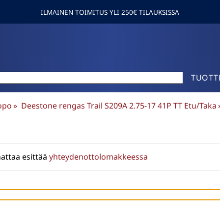
ILMAINEN TOIMITUS YLI 250€ TILAUKSISSA
TUOTT
opo
‪»
Deestone rengas Trail S209A 2.75-17 41P TT Etu/Taka
‪
attaa esittää
yhteydenottolomakkeessa