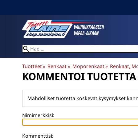
Tuotteet
‪»
Renkaat
‪»
Moporenkaat
‪»
Renkaat, M
KOMMENTOI TUOTETTA
Mahdolliset tuotetta koskevat kysymykset kann
Nimimerkkisi:
Kommenttisi: