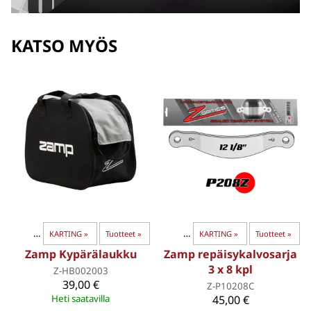
KATSO MYÖS
arusteet
‪»
Karting kypärät
‪»
KARTING
‪»
‪»
Karting ajovarusteet
Tuotteet
‪»
‪»
KARTING
‪»
Tuotteet
‪»
Zamp Kypärälaukku
Zamp repäisykalvosarja
3 x 8 kpl
Z-HB002003
39,00 €
Z-P10208C
Heti saatavilla
45,00 €