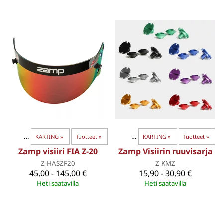
arusteet
‪»
Karting kypärät
‪»
KARTING
‪»
‪»
Karting ajovarusteet
Tuotteet
‪»
‪»
KARTING
‪»
Tuotteet
‪»
Zamp visiiri FIA Z-20
Zamp Visiirin ruuvisarja
Z-HASZF20
Z-KMZ
45,00 - 145,00 €
15,90 - 30,90 €
Heti saatavilla
Heti saatavilla