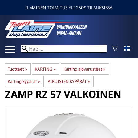
ILMAINEN TOIMITUS YLI 250€ TILAUKSISSA
Tuotteet
‪»
KARTING
‪»
Karting ajovarusteet
‪»
Karting kypärät
‪»
AIKUISTEN KYPÄRÄT
‪»
ZAMP
RZ 57 VALKOINEN