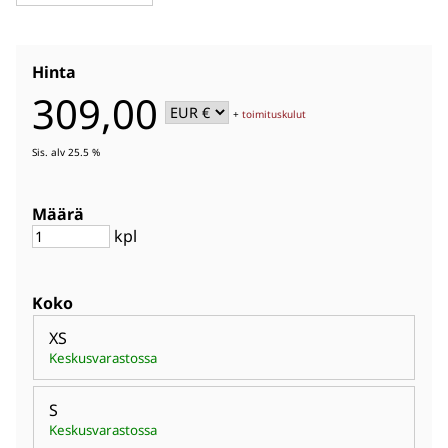
Hinta
309,00
+
toimituskulut
Sis. alv 25.5 %
Määrä
kpl
Koko
XS
Keskusvarastossa
S
Keskusvarastossa