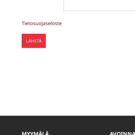
Tietosuojaseloste
MYYMÄLÄ
AVOINN