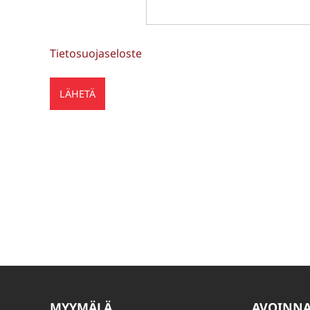
Tietosuojaseloste
MYYMÄLÄ
AVOINN