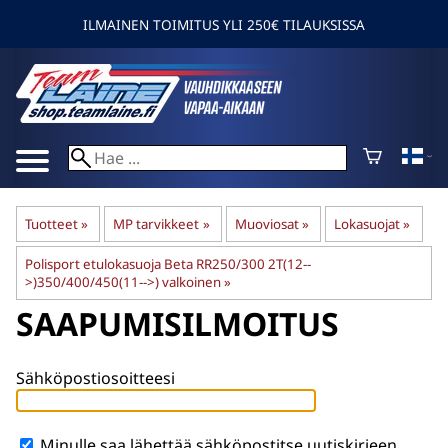
ILMAINEN TOIMITUS YLI 250€ TILAUKSISSA
Tuotteet
‪»
MP tarvikkeet
‪»
Muoviosat
‪»
Lokasuojat
‪»
Polisport etulokasuoja Beta RR250/300 2T(12--
>)350/400/450(11-->) valkoinen
‪»
SAAPUMISILMOITUS
Sähköpostiosoitteesi
Minulle saa lähettää sähköpostitse uutiskirjeen