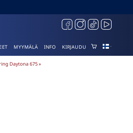
EET
MYYMÄLÄ
INFO
KIRJAUDU
iring Daytona 675
‪»