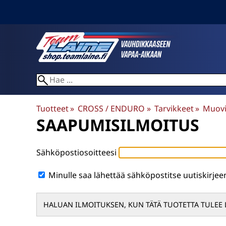
Tuotteet
‪»
CROSS / ENDURO
‪»
Tarvikkeet
‪»
Muovi
SAAPUMISILMOITUS
Sähköpostiosoitteesi
Minulle saa lähettää sähköpostitse uutiskirje