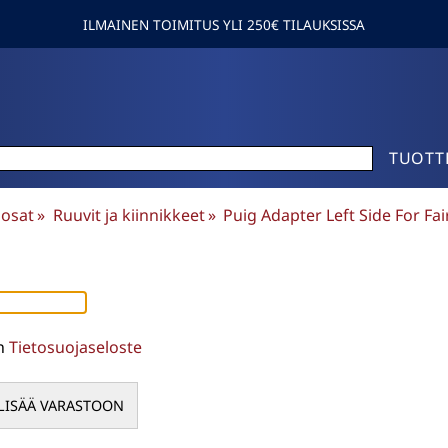
ILMAINEN TOIMITUS YLI 250€ TILAUKSISSA
TUOTT
osat
‪»
Ruuvit ja kiinnikkeet
‪»
Puig Adapter Left Side For Fa
en
Tietosuojaseloste