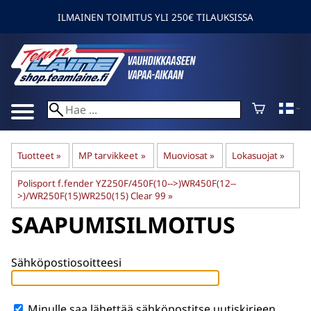
ILMAINEN TOIMITUS YLI 250€ TILAUKSISSA
Tuotteet
‪»
MP tarvikkeet
‪»
Muoviosat
‪»
Lokasuojat
‪»
Polisport f.fender YZ250F/450F(10-->)WR450F(12--
>)/WR250F(15)WR250(15) Clear 99
‪»
SAAPUMISILMOITUS
Sähköpostiosoitteesi
Minulle saa lähettää sähköpostitse uutiskirjeen