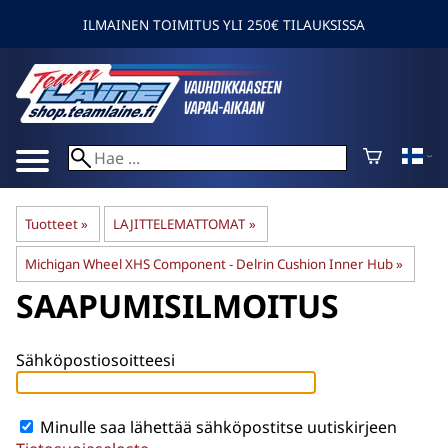
ILMAINEN TOIMITUS YLI 250€ TILAUKSISSA
Tuotteet
‪»
LAJITTELEMATTOMAT
‪»
Michigan Wheel XHS Component - Delrin Cushion Inner Hub
‪»
SAAPUMISILMOITUS
Sähköpostiosoitteesi
Minulle saa lähettää sähköpostitse uutiskirjeen