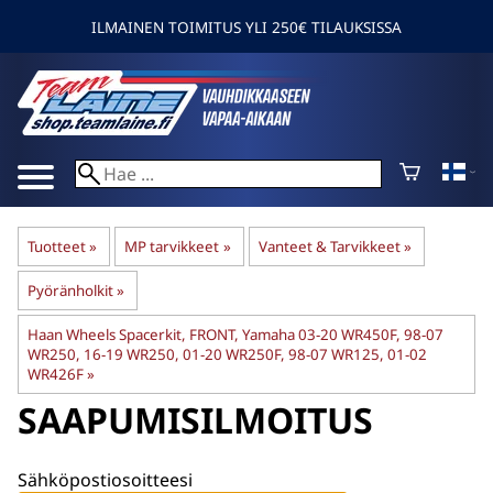
ILMAINEN TOIMITUS YLI 250€ TILAUKSISSA
Tuotteet
‪»
MP tarvikkeet
‪»
Vanteet & Tarvikkeet
‪»
Pyöränholkit
‪»
Haan Wheels Spacerkit, FRONT, Yamaha 03-20 WR450F, 98-07
WR250, 16-19 WR250, 01-20 WR250F, 98-07 WR125, 01-02
WR426F
‪»
SAAPUMISILMOITUS
Sähköpostiosoitteesi