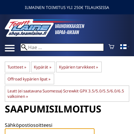
ILMAINEN TOIMITUS YLI 250€ TILAUKSISSA
Tuotteet
‪»
Kypärät
‪»
Kypärien tarvikkeet
‪»
Offroad kypärien lipat
‪»
Leatt (ei saatavana Suomessa) Screwkit GPX 3.5/5.0/5.5/6.0/6.5
valkoinen
‪»
SAAPUMISILMOITUS
Sähköpostiosoitteesi