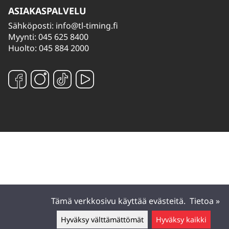
ASIAKASPALVELU
Sähköposti:
info@tl-timing.fi
Myynti: 045 625 8400
Huolto: 045 884 2000
Tämä verkkosivu käyttää evästeitä.
Tietoa »
Hyväksy välttämättömät
Hyväksy kaikki
Jätä v