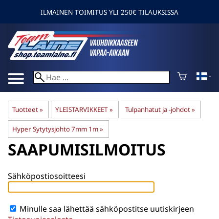
ILMAINEN TOIMITUS YLI 250€ TILAUKSISSA
Tuotteet
‪»
YLEISTARVIKKEET
‪»
Tulpanhatut ja -johdot
‪»
Hyper Sytytysjohto 7mm 1m
‪»
SAAPUMISILMOITUS
Sähköpostiosoitteesi
Minulle saa lähettää sähköpostitse uutiskirjeen