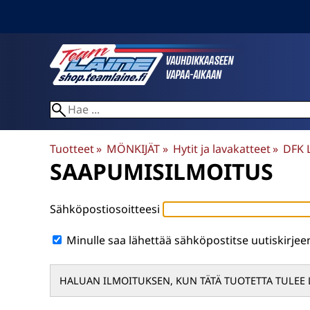
Tuotteet
‪»
MÖNKIJÄT
‪»
Hytit ja lavakatteet
‪»
DFK 
SAAPUMISILMOITUS
Sähköpostiosoitteesi
Minulle saa lähettää sähköpostitse uutiskirje