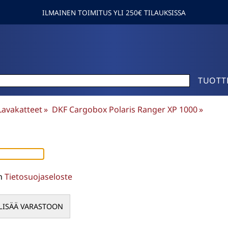
ILMAINEN TOIMITUS YLI 250€ TILAUKSISSA
TUOTT
Lavakatteet
‪»
DKF Cargobox Polaris Ranger XP 1000
‪»
en
Tietosuojaseloste