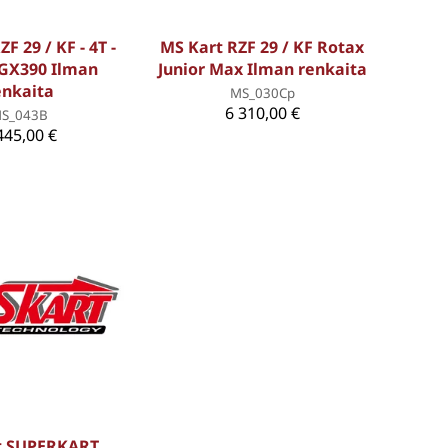
F 29 / KF - 4T -
MS Kart RZF 29 / KF Rotax
GX390 Ilman
Junior Max Ilman renkaita
enkaita
MS_030Cp
6 310,00 €
S_043B
445,00 €
t SUPERKART