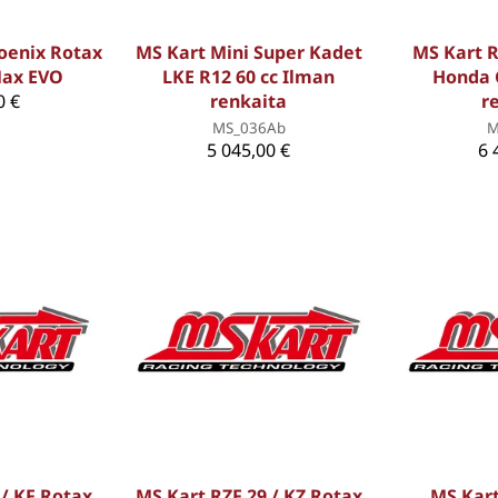
oenix Rotax
MS Kart Mini Super Kadet
MS Kart RZ
Max EVO
LKE R12 60 cc Ilman
Honda 
0 €
renkaita
r
MS_036Ab
M
5 045,00 €
6 
 / KF Rotax
MS Kart RZF 29 / KZ Rotax
MS Kar