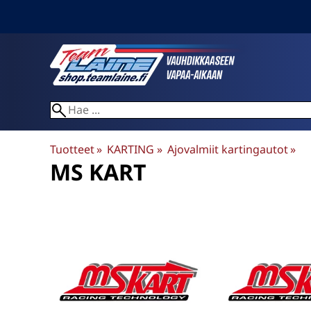
Tuotteet
‪»
KARTING
‪»
Ajovalmiit kartingautot
‪»
MS KART