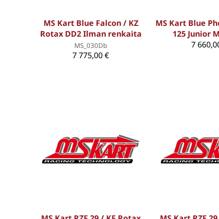
MS Kart Blue Falcon / KZ
MS Kart Blue Ph
Rotax DD2 Ilman renkaita
125 Junior 
7 660,0
MS_030Db
7 775,00 €
MS Kart RZF 29 / KF Rotax
MS Kart RZF 29