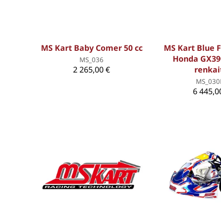
MS Kart Baby Comer 50 cc
MS Kart Blue F
Honda GX39
MS_036
2 265,00 €
renkai
MS_030
6 445,0