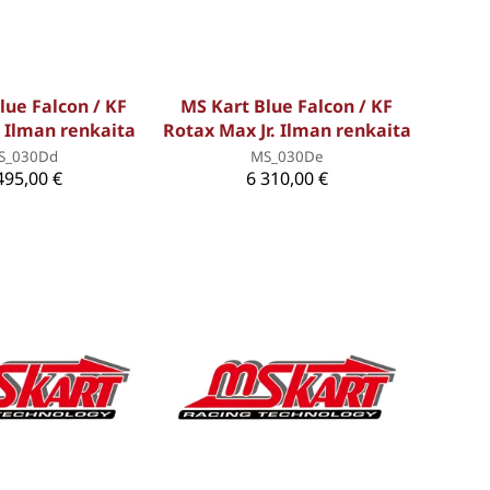
lue Falcon / KF
MS Kart Blue Falcon / KF
 Ilman renkaita
Rotax Max Jr. Ilman renkaita
S_030Dd
MS_030De
495,00 €
6 310,00 €