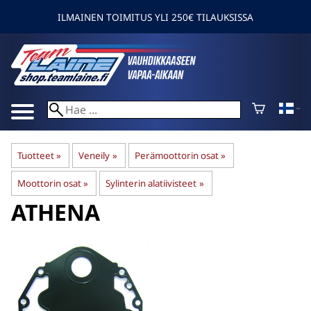
ILMAINEN TOIMITUS YLI 250€ TILAUKSISSA
Tuotteet
‪»
Veneily
‪»
Perämoottorin osat
‪»
Moottorin osat
‪»
Sylinterin alatiivisteet
‪»
ATHENA