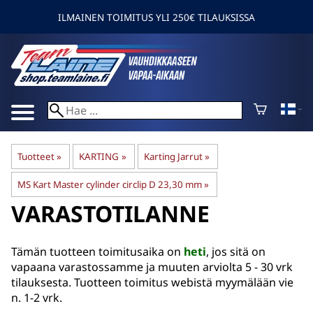
ILMAINEN TOIMITUS YLI 250€ TILAUKSISSA
Tuotteet
‪»
KARTING
‪»
Karting Jarrut
‪»
MS Kart Master cylinder circlip D 23,30 mm
‪»
VARASTOTILANNE
Tämän tuotteen toimitusaika on
heti
, jos sitä on
vapaana varastossamme ja muuten arviolta
5 - 30 vrk
tilauksesta. Tuotteen toimitus webistä myymälään vie
n. 1-2 vrk.