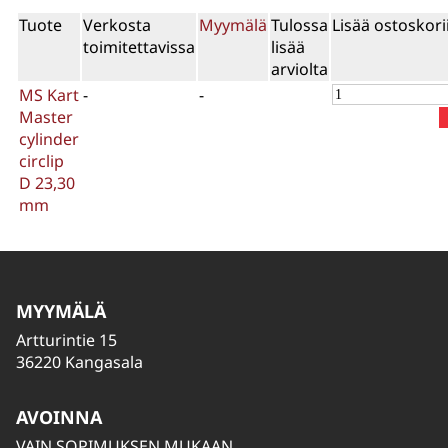
Tuote
Verkosta
Myymälä
Tulossa
Lisää ostoskori
toimitettavissa
lisää
arviolta
MS Kart
-
-
Master
cylinder
circlip
D 23,30
mm
MYYMÄLÄ
Artturintie 15
36220 Kangasala
AVOINNA
VAIN SOPIMUKSEN MUKAAN