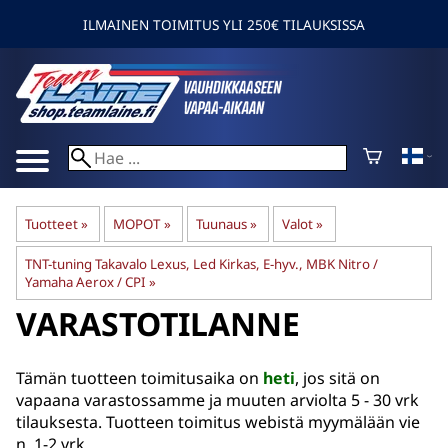
ILMAINEN TOIMITUS YLI 250€ TILAUKSISSA
Tuotteet
‪»
MOPOT
‪»
Tuunaus
‪»
Valot
‪»
TNT-tuning Takavalo Lexus, Led Kirkas, E-hyv., MBK Nitro /
Yamaha Aerox / CPI
‪»
VARASTOTILANNE
Tämän tuotteen toimitusaika on
heti
, jos sitä on
vapaana varastossamme ja muuten arviolta
5 - 30 vrk
tilauksesta. Tuotteen toimitus webistä myymälään vie
n. 1-2 vrk.