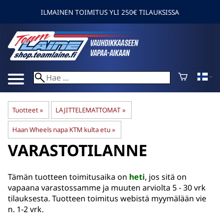
ILMAINEN TOIMITUS YLI 250€ TILAUKSISSA
Tuotteet
‪»
LAJITTELEMATTOMAT
‪»
Haan Wheels napa KTM kulta etu
‪»
VARASTOTILANNE
Tämän tuotteen toimitusaika on
heti
, jos sitä on
vapaana varastossamme ja muuten arviolta
5 - 30 vrk
tilauksesta. Tuotteen toimitus webistä myymälään vie
n. 1-2 vrk.