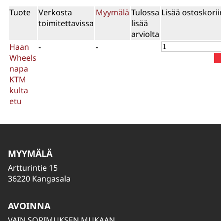
Tuote
Verkosta
Myymälä
Tulossa
Lisää ostoskorii
toimitettavissa
lisää
arviolta
Haan
-
-
Wheels
napa
KTM
kulta
etu
MYYMÄLÄ
Artturintie 15
36220 Kangasala
AVOINNA
VAIN SOPIMUKSEN MUKAAN