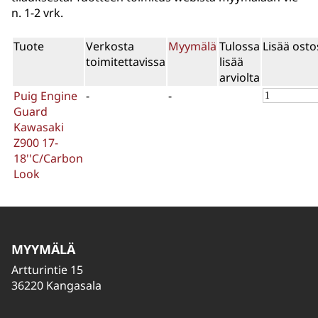
n. 1-2 vrk.
Tuote
Verkosta
Myymälä
Tulossa
Lisää osto
toimitettavissa
lisää
arviolta
Puig Engine
-
-
Guard
Kawasaki
Z900 17-
18''C/Carbon
Look
MYYMÄLÄ
Artturintie 15
36220 Kangasala