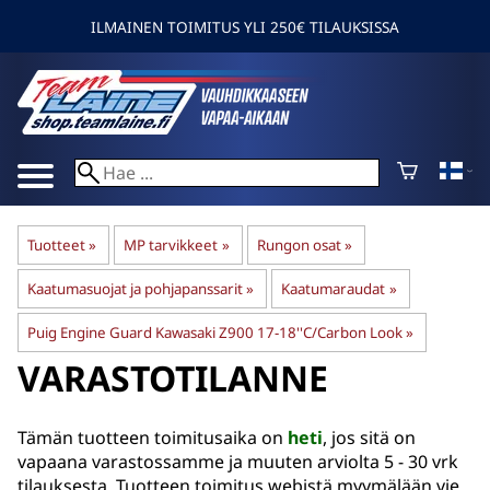
ILMAINEN TOIMITUS YLI 250€ TILAUKSISSA
Tuotteet
‪»
MP tarvikkeet
‪»
Rungon osat
‪»
Kaatumasuojat ja pohjapanssarit
‪»
Kaatumaraudat
‪»
Puig Engine Guard Kawasaki Z900 17-18''C/Carbon Look
‪»
VARASTOTILANNE
Tämän tuotteen toimitusaika on
heti
, jos sitä on
vapaana varastossamme ja muuten arviolta
5 - 30 vrk
tilauksesta. Tuotteen toimitus webistä myymälään vie