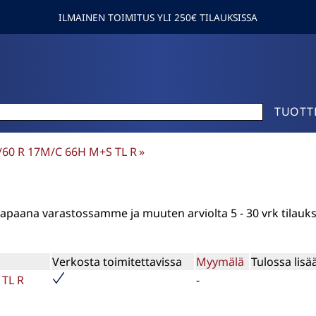
ILMAINEN TOIMITUS YLI 250€ TILAUKSISSA
TUOTT
50/60 R 17M/C 66H M+S TL R
‪»
n vapaana varastossamme ja muuten arviolta
5 - 30 vrk
tilauk
Verkosta toimitettavissa
Myymälä
Tulossa lisä
 TL R
-