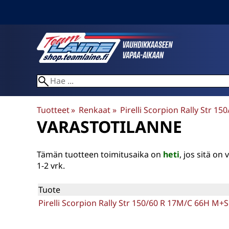
Tuotteet
‪»
Renkaat
‪»
Pirelli Scorpion Rally Str 1
VARASTOTILANNE
Tämän tuotteen toimitusaika on
heti
, jos sitä o
1-2 vrk.
Tuote
Pirelli Scorpion Rally Str 150/60 R 17M/C 66H M+S