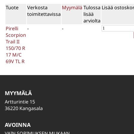
Tuote
Verkosta
Myymälä
Tulossa
Lisää ostoskor
toimitettavissa
lisää
arviolta
Pirelli
-
-
Scorpion
Trail II
150/70 R
17 M/C
69V TL R
MYYMÄLÄ
Artturintie 15
36220 Kangasala
AVOINNA
VAIN SOPIMUKSEN MUKAAN