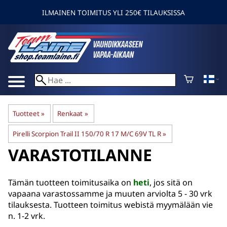
ILMAINEN TOIMITUS YLI 250€ TILAUKSISSA
Tuotteet
‪»
Renkaat
‪»
Pirelli Scorpion Trail II 150/70 R 17 M/C 69V TL R
‪»
VARASTOTILANNE
Tämän tuotteen toimitusaika on
heti
, jos sitä on
vapaana varastossamme ja muuten arviolta
5 - 30 vrk
tilauksesta. Tuotteen toimitus webistä myymälään vie
n. 1-2 vrk.