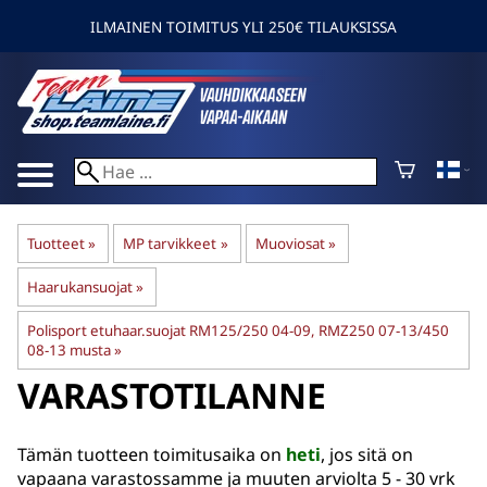
ILMAINEN TOIMITUS YLI 250€ TILAUKSISSA
Tuotteet
‪»
MP tarvikkeet
‪»
Muoviosat
‪»
Haarukansuojat
‪»
Polisport etuhaar.suojat RM125/250 04-09, RMZ250 07-13/450
08-13 musta
‪»
VARASTOTILANNE
Tämän tuotteen toimitusaika on
heti
, jos sitä on
vapaana varastossamme ja muuten arviolta
5 - 30 vrk