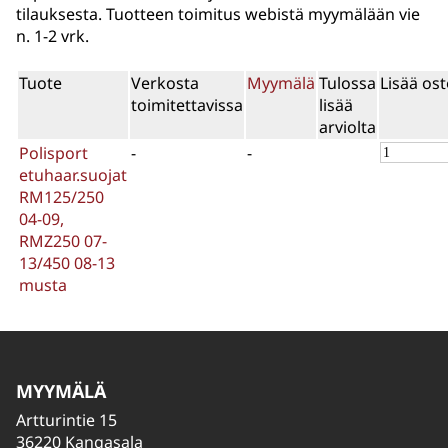
tilauksesta. Tuotteen toimitus webistä myymälään vie
n. 1-2 vrk.
Tuote
Verkosta
Myymälä
Tulossa
Lisää ost
toimitettavissa
lisää
arviolta
Polisport
-
-
etuhaar.suojat
RM125/250
04-09,
RMZ250 07-
13/450 08-13
musta
MYYMÄLÄ
Artturintie 15
36220 Kangasala