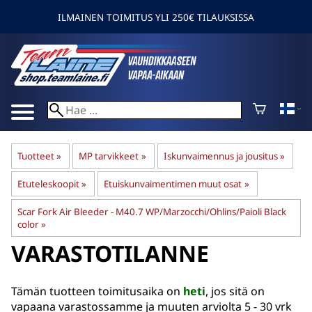
ILMAINEN TOIMITUS YLI 250€ TILAUKSISSA
Tuotteet
‪»
MP tarvikkeet
‪»
Iskunvaimennus ja jousitus
‪»
Etuteleskoopit
‪»
Etuiskunvaimentimen muut osat
‪»
Scar Fork Air Bleeder - M40.7 WP/Marzocchi/Ohlins/Paioli Black
color
‪»
VARASTOTILANNE
Tämän tuotteen toimitusaika on
heti
, jos sitä on
vapaana varastossamme ja muuten arviolta
5 - 30 vrk