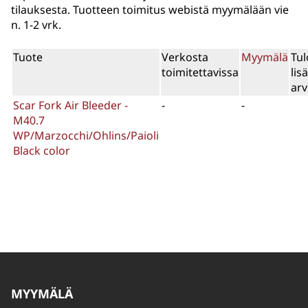
tilauksesta. Tuotteen toimitus webistä myymälään vie
n. 1-2 vrk.
Tuote
Verkosta
Myymälä
Tul
toimitettavissa
lis
arv
Scar Fork Air Bleeder -
-
-
M40.7
WP/Marzocchi/Ohlins/Paioli
Black color
MYYMÄLÄ