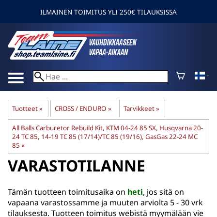
ILMAINEN TOIMITUS YLI 250€ TILAUKSISSA
Tuotteet
‪»
CROSS / ENDURO
‪»
Tarvikkeet
‪»
All Balls Carburetor Rebuild Kit, KTM 04-24 85 SX, Husqvarna 20-
24 TC 85, 14-19 TC 85 (17/14)/TC 85 (19/16), GasGas 22-24 MC
85
‪»
VARASTOTILANNE
Tämän tuotteen toimitusaika on
heti
, jos sitä on
vapaana varastossamme ja muuten arviolta
5 - 30 vrk
tilauksesta. Tuotteen toimitus webistä myymälään vie