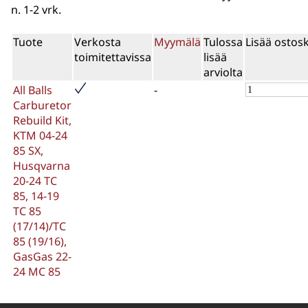
n. 1-2 vrk.
Tuote
Verkosta
Myymälä
Tulossa
Lisää ostosk
toimitettavissa
lisää
arviolta
All Balls
-
Carburetor
Rebuild Kit,
KTM 04-24
85 SX,
Husqvarna
20-24 TC
85, 14-19
TC 85
(17/14)/TC
85 (19/16),
GasGas 22-
24 MC 85