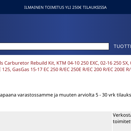
ILMAINEN TOIMITUS YLI 250€ TILAUKSISSA
TUOTT
lls Carburetor Rebuild Kit, KTM 04-10 250 EXC, 02-16 250 SX
TE 125, GasGas 15-17 EC 250 R/EC 250E R/EC 200 R/EC 200E R/
n vapaana varastossamme ja muuten arviolta
5 - 30 vrk
tilauk
Verkost
toimitet