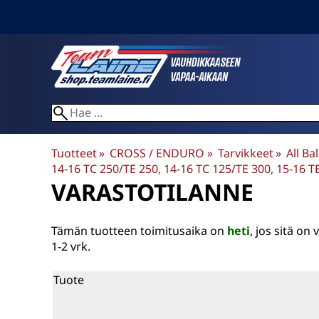
Tuotteet
‪»
CROSS / ENDURO
‪»
Tarvikkeet
‪»
All Ba
14-16 TC 250/TE 250, 14-16 TC 125/TE 300, 15-16 
VARASTOTILANNE
Tämän tuotteen toimitusaika on
heti
, jos sitä o
1-2 vrk.
Tuote