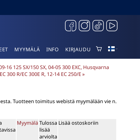
EET
MYYMÄLÄ
INFO
KIRJAUDU
, 09-16 125 SX/150 SX, 04-05 300 EXC, Husqvarna
EC 300 R/EC 300E R, 12-14 EC 250/E
‪»
sesta. Tuotteen toimitus webistä myymälään vie n.
a
Myymälä
Tulossa
Lisää ostoskoriin
tavissa
lisää
arviolta