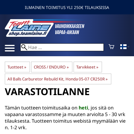
ILMAINEN TOIMITUS YLI 250€ TILAUKSISSA
Tuotteet
‪»
CROSS / ENDURO
‪»
Tarvikkeet
‪»
All Balls Carburetor Rebuild Kit, Honda 05-07 CR250R
‪»
VARASTOTILANNE
Tämän tuotteen toimitusaika on
heti
, jos sitä on
vapaana varastossamme ja muuten arviolta
5 - 30 vrk
tilauksesta. Tuotteen toimitus webistä myymälään vie
n. 1-2 vrk.