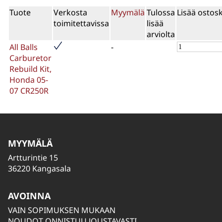
Tuote
Verkosta
Myymälä
Tulossa
Lisää ostosk
toimitettavissa
lisää
arviolta
All Balls
-
Carburetor
Rebuild Kit,
Honda 05-
07 CR250R
MYYMÄLÄ
Artturintie 15
36220 Kangasala
AVOINNA
VAIN SOPIMUKSEN MUKAAN
NOUDOT ONNISTUU JOUSTAVASTI