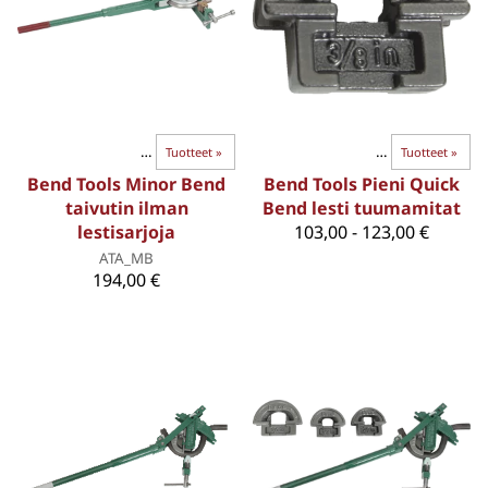
BEND-TAIVUTTIMET
Paksuseinäiset putket
‪»
Tuotteet
‪»
‪»
BEND-TAIVUTTIMET
‪»
Tuotteet
‪»
Bend Tools Minor Bend
Bend Tools Pieni Quick
taivutin ilman
Bend lesti tuumamitat
lestisarjoja
103,00 - 123,00 €
ATA_MB
194,00 €