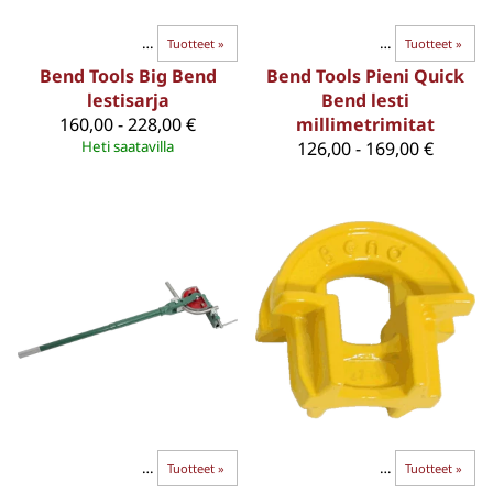
BEND-TAIVUTTIMET
Paksuseinäiset putket
‪»
Tuotteet
‪»
‪»
BEND-TAIVUTTIMET
‪»
Tuotteet
‪»
Bend Tools Big Bend
Bend Tools Pieni Quick
lestisarja
Bend lesti
160,00 - 228,00 €
millimetrimitat
Heti saatavilla
126,00 - 169,00 €
BEND-TAIVUTTIMET
Paksuseinäiset putket
‪»
Tuotteet
‪»
‪»
BEND-TAIVUTTIMET
‪»
Tuotteet
‪»