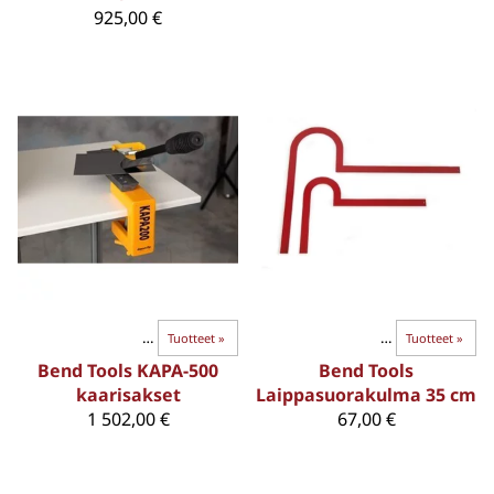
925,00 €
BEND-TAIVUTTIMET
SUORAKULMAT
‪»
Tuotteet
‪»
‪»
BEND-TAIVUTTIMET
‪»
Tuotteet
‪»
Bend Tools KAPA-500
Bend Tools
kaarisakset
Laippasuorakulma 35 cm
1 502,00 €
67,00 €