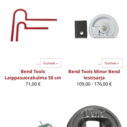
BEND-TAIVUTTIMET
Ohutseinäiset putket
‪»
Tuotteet
‪»
‪»
BEND-TAIVUTTIMET
‪»
Tuotteet
‪»
Bend Tools
Bend Tools Minor Bend
Laippasuorakulma 50 cm
lestisarja
71,00 €
109,00 - 176,00 €