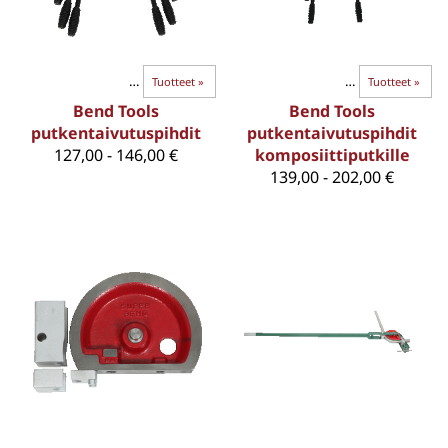
BEND-TAIVUTTIMET
‪»
Taivutuspihdit
Tuotteet
‪»
‪»
BEND-TAIVUTTIMET
‪»
Tuotteet
‪»
Bend Tools
Bend Tools
putkentaivutuspihdit
putkentaivutuspihdit
127,00 - 146,00 €
komposiittiputkille
139,00 - 202,00 €