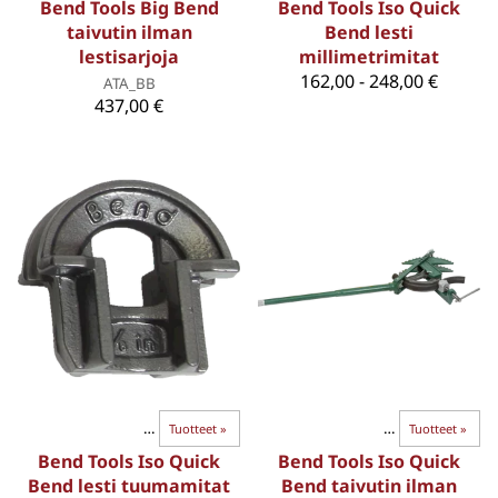
Bend Tools Big Bend
Bend Tools Iso Quick
taivutin ilman
Bend lesti
lestisarjoja
millimetrimitat
162,00 - 248,00 €
ATA_BB
437,00 €
BEND-TAIVUTTIMET
Paksuseinäiset putket
‪»
Tuotteet
‪»
‪»
BEND-TAIVUTTIMET
‪»
Tuotteet
‪»
Bend Tools Iso Quick
Bend Tools Iso Quick
Bend lesti tuumamitat
Bend taivutin ilman