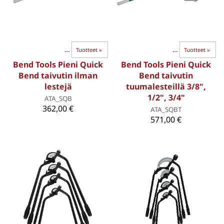
BEND-TAIVUTTIMET
Paksuseinäiset putket
‪»
Tuotteet
‪»
‪»
BEND-TAIVUTTIMET
‪»
Tuotteet
‪»
Bend Tools Pieni Quick
Bend Tools Pieni Quick
Bend taivutin ilman
Bend taivutin
lestejä
tuumalesteillä 3/8",
1/2", 3/4"
ATA_SQB
362,00 €
ATA_SQBT
571,00 €