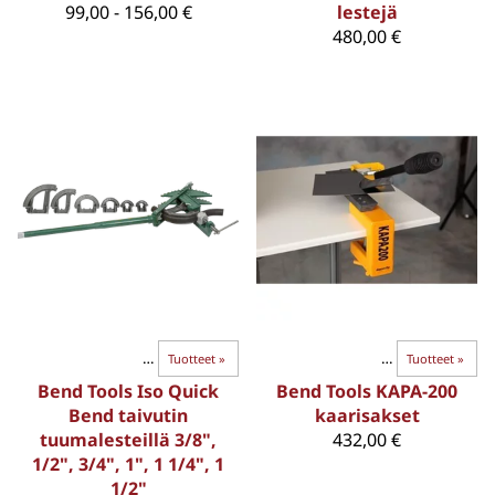
99,00 - 156,00 €
lestejä
480,00 €
BEND-TAIVUTTIMET
‪»
KAARISAKSET
Tuotteet
‪»
‪»
BEND-TAIVUTTIMET
‪»
Tuotteet
‪»
Bend Tools Iso Quick
Bend Tools KAPA-200
Bend taivutin
kaarisakset
tuumalesteillä 3/8",
432,00 €
1/2", 3/4", 1", 1 1/4", 1
1/2"