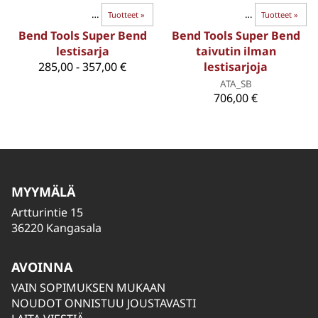
BEND-TAIVUTTIMET
Ohutseinäiset putket
‪»
Tuotteet
‪»
‪»
BEND-TAIVUTTIMET
‪»
Tuotteet
‪»
Bend Tools Super Bend
Bend Tools Super Bend
lestisarja
taivutin ilman
285,00 - 357,00 €
lestisarjoja
ATA_SB
706,00 €
MYYMÄLÄ
Artturintie 15
36220 Kangasala
AVOINNA
VAIN SOPIMUKSEN MUKAAN
NOUDOT ONNISTUU JOUSTAVASTI