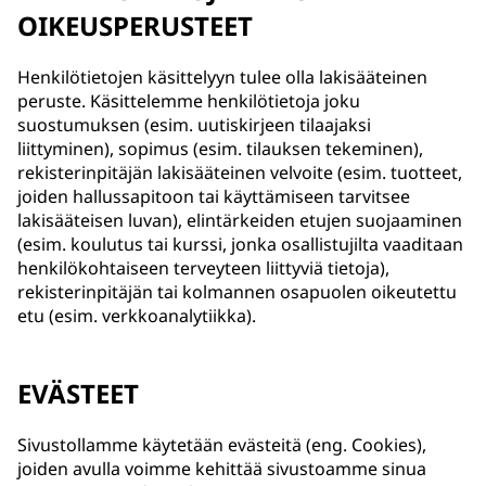
OIKEUSPERUSTEET
Henkilötietojen käsittelyyn tulee olla lakisääteinen
peruste. Käsittelemme henkilötietoja joku
suostumuksen (esim. uutiskirjeen tilaajaksi
liittyminen), sopimus (esim. tilauksen tekeminen),
rekisterinpitäjän lakisääteinen velvoite (esim. tuotteet,
joiden hallussapitoon tai käyttämiseen tarvitsee
lakisääteisen luvan), elintärkeiden etujen suojaaminen
(esim. koulutus tai kurssi, jonka osallistujilta vaaditaan
henkilökohtaiseen terveyteen liittyviä tietoja),
rekisterinpitäjän tai kolmannen osapuolen oikeutettu
etu (esim. verkkoanalytiikka).
EVÄSTEET
Sivustollamme käytetään evästeitä (eng. Cookies),
joiden avulla voimme kehittää sivustoamme sinua