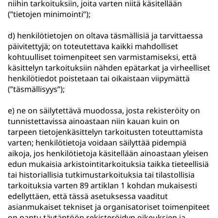
niihin tarkoituksiin, joita varten niitä käsitellään
(”tietojen minimointi”);
d) henkilötietojen on oltava täsmällisiä ja tarvittaessa
päivitettyjä; on toteutettava kaikki mahdolliset
kohtuulliset toimenpiteet sen varmistamiseksi, että
käsittelyn tarkoituksiin nähden epätarkat ja virheelliset
henkilötiedot poistetaan tai oikaistaan viipymättä
(”täsmällisyys”);
e) ne on säilytettävä muodossa, josta rekisteröity on
tunnistettavissa ainoastaan niin kauan kuin on
tarpeen tietojenkäsittelyn tarkoitusten toteuttamista
varten; henkilötietoja voidaan säilyttää pidempiä
aikoja, jos henkilötietoja käsitellään ainoastaan yleisen
edun mukaisia arkistointitarkoituksia taikka tieteellisiä
tai historiallisia tutkimustarkoituksia tai tilastollisia
tarkoituksia varten 89 artiklan 1 kohdan mukaisesti
edellyttäen, että tässä asetuksessa vaaditut
asianmukaiset tekniset ja organisatoriset toimenpiteet
on pantu täytäntöön rekisteröidyn oikeuksien ja