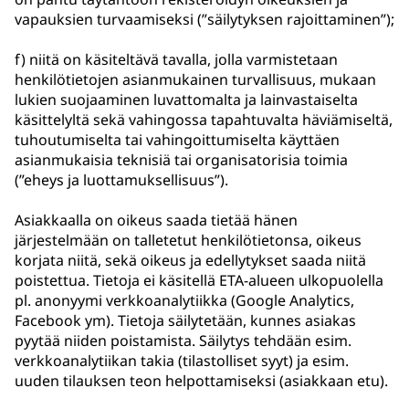
vapauksien turvaamiseksi (”säilytyksen rajoittaminen”);
f) niitä on käsiteltävä tavalla, jolla varmistetaan
henkilötietojen asianmukainen turvallisuus, mukaan
lukien suojaaminen luvattomalta ja lainvastaiselta
käsittelyltä sekä vahingossa tapahtuvalta häviämiseltä,
tuhoutumiselta tai vahingoittumiselta käyttäen
asianmukaisia teknisiä tai organisatorisia toimia
(”eheys ja luottamuksellisuus”).
Asiakkaalla on oikeus saada tietää hänen
järjestelmään on talletetut henkilötietonsa, oikeus
korjata niitä, sekä oikeus ja edellytykset saada niitä
poistettua. Tietoja ei käsitellä ETA-alueen ulkopuolella
pl. anonyymi verkkoanalytiikka (Google Analytics,
Facebook ym). Tietoja säilytetään, kunnes asiakas
pyytää niiden poistamista. Säilytys tehdään esim.
verkkoanalytiikan takia (tilastolliset syyt) ja esim.
uuden tilauksen teon helpottamiseksi (asiakkaan etu).