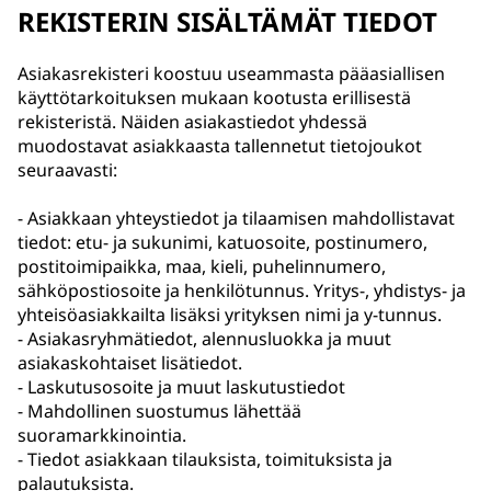
REKISTERIN SISÄLTÄMÄT TIEDOT
Asiakasrekisteri koostuu useammasta pääasiallisen
käyttötarkoituksen mukaan kootusta erillisestä
rekisteristä. Näiden asiakastiedot yhdessä
muodostavat asiakkaasta tallennetut tietojoukot
seuraavasti:
- Asiakkaan yhteystiedot ja tilaamisen mahdollistavat
tiedot: etu- ja sukunimi, katuosoite, postinumero,
postitoimipaikka, maa, kieli, puhelinnumero,
sähköpostiosoite ja henkilötunnus. Yritys-, yhdistys- ja
yhteisöasiakkailta lisäksi yrityksen nimi ja y-tunnus.
- Asiakasryhmätiedot, alennusluokka ja muut
asiakaskohtaiset lisätiedot.
- Laskutusosoite ja muut laskutustiedot
- Mahdollinen suostumus lähettää
suoramarkkinointia.
- Tiedot asiakkaan tilauksista, toimituksista ja
palautuksista.