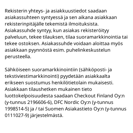
Rekisterin yhteys- ja asiakkuustiedot saadaan
asiakassuhteen syntyessä ja sen aikana asiakkaan
rekisterinpitäjälle tekemistä ilmoituksista.
Asiakassuhde syntyy, kun asiakas rekisteröityy
palveluun, tekee tilauksen, tilaa suoramarkkinointia tai
tekee ostoksen. Asiakassuhde voidaan aloittaa myös
asiakkaan pyynnöstä esim. puhelinkeskustelun
perusteella.
Sähköiseen suoramarkkinointiin (sähköposti- ja
tekstiviestimarkkinointi) pyydetään asiakkaalta
erikseen suostumus henkilötietolain mukaisesti.
Asiakkaan tilaushetken mukainen tieto
luottokelpoisuudesta saadaan Checkout Finland Oy:n
(y-tunnus 2196606-6), DFC Nordic Oy:n (y-tunnus
1998514-5) ja / tai Suomen Asiakastieto Oy:n (y-tunnus
0111027-9) järjestelmästä.