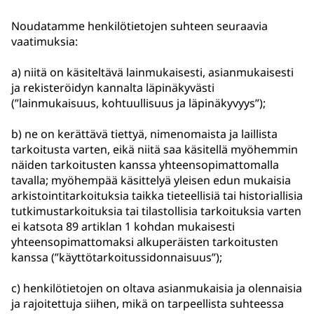
Noudatamme henkilötietojen suhteen seuraavia
vaatimuksia:
a) niitä on käsiteltävä lainmukaisesti, asianmukaisesti
ja rekisteröidyn kannalta läpinäkyvästi
(”lainmukaisuus, kohtuullisuus ja läpinäkyvyys”);
b) ne on kerättävä tiettyä, nimenomaista ja laillista
tarkoitusta varten, eikä niitä saa käsitellä myöhemmin
näiden tarkoitusten kanssa yhteensopimattomalla
tavalla; myöhempää käsittelyä yleisen edun mukaisia
arkistointitarkoituksia taikka tieteellisiä tai historiallisia
tutkimustarkoituksia tai tilastollisia tarkoituksia varten
ei katsota 89 artiklan 1 kohdan mukaisesti
yhteensopimattomaksi alkuperäisten tarkoitusten
kanssa (”käyttötarkoitussidonnaisuus”);
c) henkilötietojen on oltava asianmukaisia ja olennaisia
ja rajoitettuja siihen, mikä on tarpeellista suhteessa