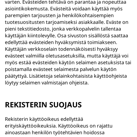
varten. Evästeiden tehtävä on parantaa ja nopeuttaa
asiointikokemusta. Evästeitä voidaan käyttää myös
parempien tarjousten ja henkilökohtaisempien
tuotesuositusten tarjoamiseksi asiakkaalle. Eväste on
pieni tekstitiedosto, jonka verkkopalvelin tallentaa
käyttäjän kiintolevylle. Osa sivuston sisällöstä saattaa
edellyttää evästeiden hyväksymistä toimiakseen.
Käyttäjän verkkoselain todennäköisesti hyväksyy
evästeet valmiilla oletusasetuksilla, mutta käyttäjä voi
myös estää evästeiden käytön selaimen asetuksista tai
poistamalla evästeet selaimesta palvelun käytön
päätyttyä. Lisätietoja selainkohtaisista käyttöohjeista
löytyy selaimen valmistajan ohjeista.
REKISTERIN SUOJAUS
Rekisterin käyttöoikeus edellyttää
erityiskäyttöoikeuksia. Käyttöoikeus on rajattu
ainoastaan henkilön työtehtävien hoidossa