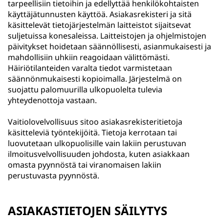
tarpeellisiin tietoihin ja edellyttää henkilökohtaisten
käyttäjätunnusten käyttöä. Asiakasrekisteri ja sitä
käsittelevät tietojärjestelmän laitteistot sijaitsevat
suljetuissa konesaleissa. Laitteistojen ja ohjelmistojen
päivitykset hoidetaan säännöllisesti, asianmukaisesti ja
mahdollisiin uhkiin reagoidaan välittömästi.
Häiriötilanteiden varalta tiedot varmistetaan
säännönmukaisesti kopioimalla. Järjestelmä on
suojattu palomuurilla ulkopuolelta tulevia
yhteydenottoja vastaan.
Vaitiolovelvollisuus sitoo asiakasrekisteritietoja
käsitteleviä työntekijöitä. Tietoja kerrotaan tai
luovutetaan ulkopuolisille vain lakiin perustuvan
ilmoitusvelvollisuuden johdosta, kuten asiakkaan
omasta pyynnöstä tai viranomaisen lakiin
perustuvasta pyynnöstä.
ASIAKASTIETOJEN SÄILYTYS