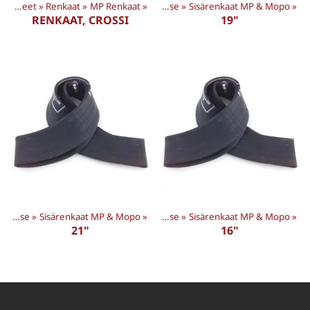
Tuotteet
Tuotteet
‪»
‪»
Renkaat
Renkaat
‪»
‪»
MP Renkaat
‪»
Sisärenkaat & Mousse
‪»
Sisärenkaat MP & Mopo
‪»
RENKAAT, CROSSI
19"
Tuotteet
Sisärenkaat & Mousse
‪»
‪»
Sisärenkaat MP & Mopo
Renkaat
‪»
‪»
Sisärenkaat & Mousse
‪»
Sisärenkaat MP & Mopo
‪»
21"
16"