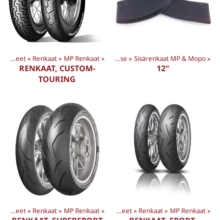
Tuotteet
Tuotteet
‪»
‪»
Renkaat
Renkaat
‪»
‪»
MP Renkaat
‪»
Sisärenkaat & Mousse
‪»
Sisärenkaat MP & Mopo
‪»
RENKAAT, CUSTOM-
12"
TOURING
Tuotteet
‪»
Renkaat
‪»
MP Renkaat
‪»
Tuotteet
‪»
Renkaat
‪»
MP Renkaat
‪»