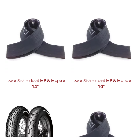
Tuotteet
Sisärenkaat & Mousse
‪»
‪»
Sisärenkaat MP & Mopo
Renkaat
‪»
‪»
Sisärenkaat & Mousse
‪»
Sisärenkaat MP & Mopo
‪»
14"
10"