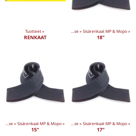
Tuotteet
‪»
Renkaat
Tuotteet
‪»
‪»
Sisärenkaat & Mousse
‪»
Sisärenkaat MP & Mopo
‪»
RENKAAT
18"
Tuotteet
Sisärenkaat & Mousse
‪»
‪»
Sisärenkaat MP & Mopo
Renkaat
‪»
‪»
Sisärenkaat & Mousse
‪»
Sisärenkaat MP & Mopo
‪»
15"
17"