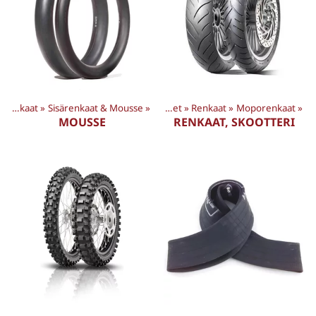
»
Renkaat
‪»
Sisärenkaat & Mousse
‪»
Tuotteet
‪»
Renkaat
‪»
Moporenkaat
‪»
MOUSSE
RENKAAT, SKOOTTERI