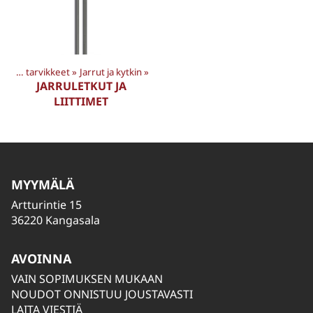
t
‪»
MP tarvikkeet
‪»
Jarrut ja kytkin
‪»
JARRULETKUT JA
LIITTIMET
MYYMÄLÄ
Artturintie 15
36220 Kangasala
AVOINNA
VAIN SOPIMUKSEN MUKAAN
NOUDOT ONNISTUU JOUSTAVASTI
LAITA VIESTIÄ