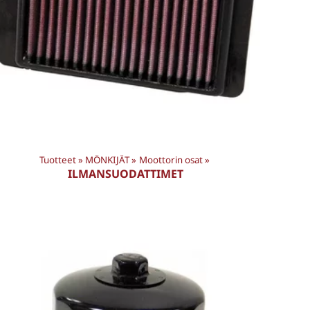
Tuotteet
‪»
MÖNKIJÄT
‪»
Moottorin osat
‪»
ILMANSUODATTIMET