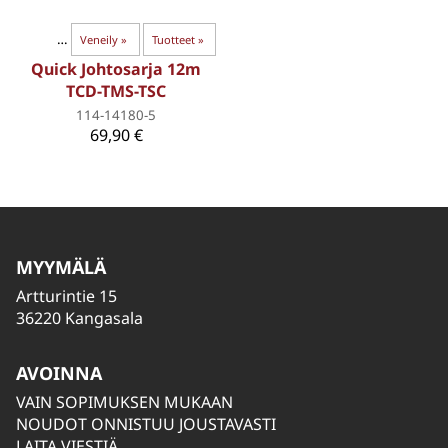
kiinnitys
‪»
Veneily
‪»
Tuotteet
‪»
Quick Johtosarja 12m
TCD-TMS-TSC
114-14180-5
69,90 €
MYYMÄLÄ
Artturintie 15
36220 Kangasala
AVOINNA
VAIN SOPIMUKSEN MUKAAN
NOUDOT ONNISTUU JOUSTAVASTI
LAITA VIESTIÄ