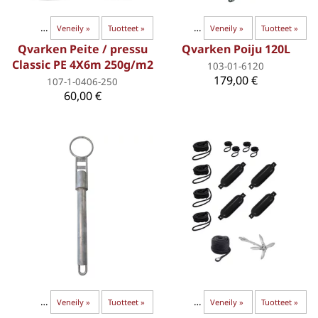
moottorit
Poijut ja -painot
‪»
Veneily
‪»
‪»
Ankkurointi & kiinnitys
Tuotteet
‪»
‪»
Veneily
‪»
Tuotteet
‪»
Qvarken Peite / pressu
Qvarken Poiju 120L
Classic PE 4X6m 250g/m2
103-01-6120
179,00 €
107-1-0406-250
60,00 €
kiinnitys
Varustepaketit
‪»
Veneily
‪»
‪»
Ankkurointi & kiinnitys
Tuotteet
‪»
‪»
Veneily
‪»
Tuotteet
‪»