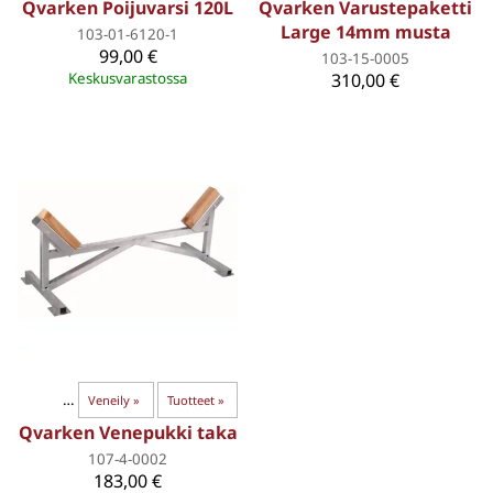
Qvarken Poijuvarsi 120L
Qvarken Varustepaketti
Large 14mm musta
103-01-6120-1
99,00 €
103-15-0005
Keskusvarastossa
310,00 €
moottorit
‪»
Veneily
‪»
Tuotteet
‪»
Qvarken Venepukki taka
107-4-0002
183,00 €