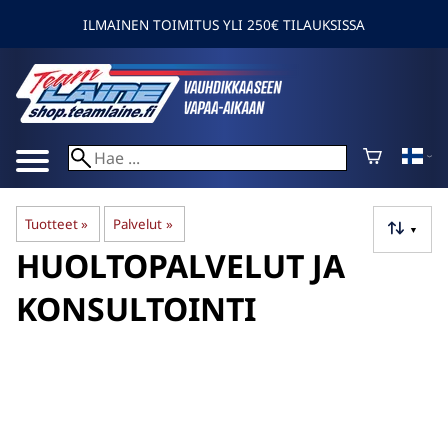
ILMAINEN TOIMITUS YLI 250€ TILAUKSISSA
Tuotteet
‪»
Palvelut
‪»
▼
HUOLTOPALVELUT JA
KONSULTOINTI