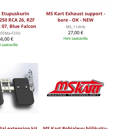
 Etupuskurin
MS Kart Exhaust support -
250 RCA 26, RZF
bare - OK - NEW
 07, Blue Falcon
MS_114Hb
27,00 €
05Ma-F250
56,00 €
Heti saatavilla
 saatavilla
al extension kit
MS Kart Pohjalevy hiilikuitu-