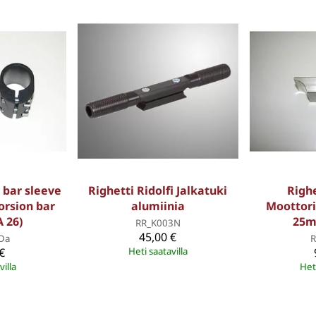
 bar sleeve
Righetti Ridolfi Jalkatuki
Righe
orsion bar
alumiinia
Moottori
A 26)
25m
RR_K003N
45,00 €
Da
R
€
Heti saatavilla
villa
Heti