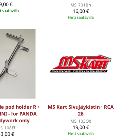
9,00 €
MS_701Bh
 saatavilla
16,00 €
Heti saatavilla
e pod holder R ꞏ
MS Kart Sivujäykistin · RCA
NI - for PANDA
26
dywork only
MS_103Ob
19,00 €
S_108Ef
43,00 €
Heti saatavilla