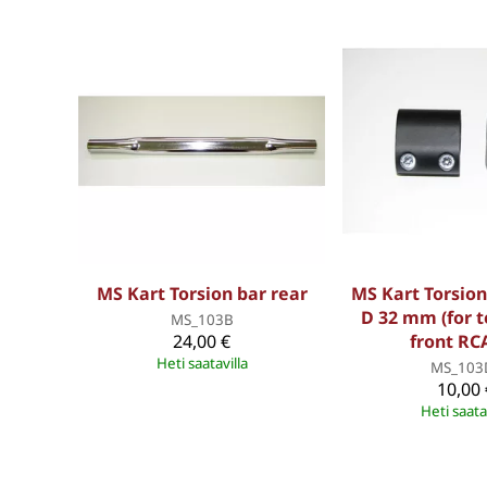
MS Kart Torsion bar rear
MS Kart Torsion
D 32 mm (for t
MS_103B
24,00 €
front RC
Heti saatavilla
MS_103
10,00 
Heti saata