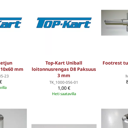
Ketjun
Top-Kart Uniball
Footrest tu
 M10x60 mm
loitonnusrengas D8 Paksuus
3 mm
35-23
M
€
TK_1000-056-01
villa
1,00 €
Heti saatavilla