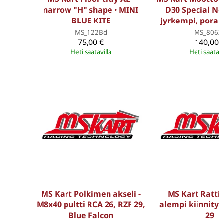
narrow "H" shape ꞏ MINI
D30 Special 
BLUE KITE
jyrkempi, pora
MS_122Bd
MS_806
75,00 €
140,00
Heti saatavilla
Heti saata
MS Kart Polkimen akseli -
MS Kart Ratt
M8x40 pultti RCA 26, RZF 29,
alempi kiinnit
Blue Falcon
29