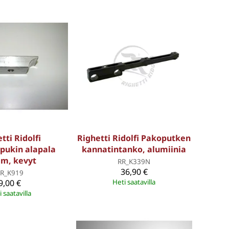
tti Ridolfi
Righetti Ridolfi Pakoputken
pukin alapala
kannatintanko, alumiinia
m, kevyt
RR_K339N
36,90 €
R_K919
9,00 €
Heti saatavilla
 saatavilla