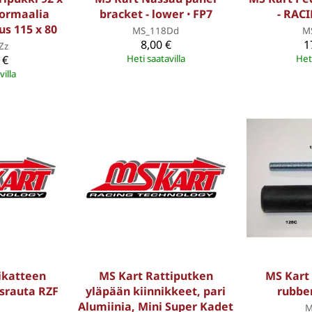
Normaalia
bracket - lower ꞏ FP7
- RACI
us 115 x 80
MS_118Dd
M
8,00 €
1
Zz
 €
Heti saatavilla
Heti
villa
ikatteen
MS Kart Rattiputken
MS Kart
ysrauta RZF
yläpään kiinnikkeet, pari
rubber
Alumiinia, Mini Super Kadet
M