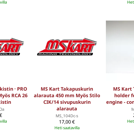
villa
Heti
kistin · PRO
MS Kart Takapuskurin
MS Kart 
 Myös RCA 26
alarauta 450 mm Myös Stilo
holder 
istin
CIK/14 sivupuskurin
engine - c
alarauta
Oa
M
€
MS_104Dc-s
villa
17,00 €
Heti
Heti saatavilla