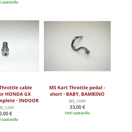
 saatavilla
Throttle cable
MS Kart Throttle pedal -
for HONDA GX
short ꞏ BABY, BAMBINO
omplete ꞏ INDOOR
MS_109P
33,00 €
S_129C
2,00 €
Heti saatavilla
 saatavilla