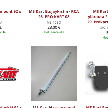
 mount 92 x
MS Kart Etujäykistin · RCA
MS Kart
26, PRO KART 08
ylärauta F
29, Prokart
6A
MS_103O
€
28,00 €
MS_1
villa
Heti saatavilla
Heti
ipukki 92 x
MS Kart Nassau panel
MS Kart Ped