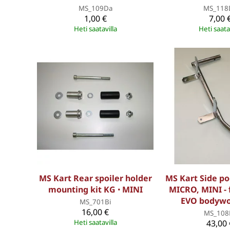
MS_109Da
MS_118
1,00 €
7,00 
Heti saatavilla
Heti saata
MS Kart Rear spoiler holder
MS Kart Side po
mounting kit KG ꞏ MINI
MICRO, MINI -
EVO bodywo
MS_701Bi
16,00 €
MS_108
Heti saatavilla
43,00 