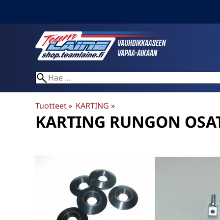
Tuotteet
‪»
KARTING
‪»
KARTING RUNGON OSA