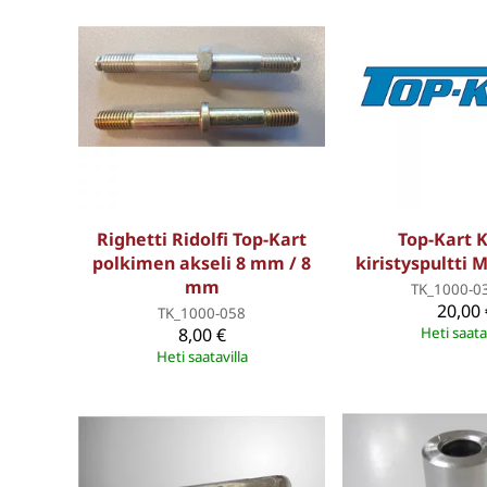
Righetti Ridolfi Top-Kart
Top-Kart 
polkimen akseli 8 mm / 8
kiristyspultti
mm
TK_1000-0
20,00 
TK_1000-058
8,00 €
Heti saata
Heti saatavilla