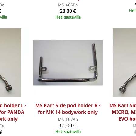
Dc
MS_405Ba
€
28,80 €
Heti
villa
Heti saatavilla
d holder L ꞏ
MS Kart Side pod holder R ꞏ
MS Kart Sid
 for PANDA
for MK 14 bodywork only
MICRO, MI
rk only
EVO bo
MS_107Ap
61,00 €
Ee
M
€
Heti saatavilla