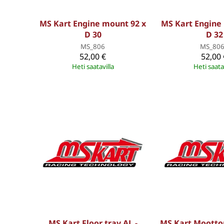
MS Kart Engine mount 92 x
MS Kart Engine
D 30
D 32
MS_806
MS_80
52,00 €
52,00 
Heti saatavilla
Heti saata
MS Kart Floor tray AL -
MS Kart Moottor