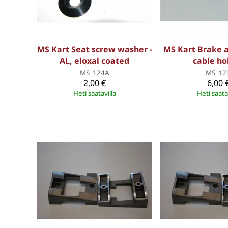
MS Kart Seat screw washer -
MS Kart Brake a
AL, eloxal coated
cable ho
MS_124A
MS_12
2,00 €
6,00 
Heti saatavilla
Heti saata