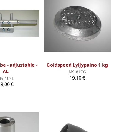
be - adjustable -
Goldspeed Lyijypaino 1 kg
AL
MS_817G
19,10 €
S_109L
88,00 €