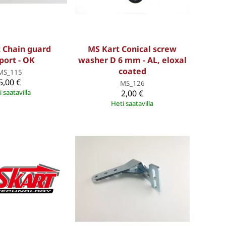
 Chain guard
MS Kart Conical screw
port - OK
washer D 6 mm - AL, eloxal
coated
MS_115
5,00 €
MS_126
 saatavilla
2,00 €
Heti saatavilla