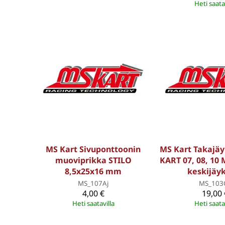
Heti saata
MS Kart Sivuponttoonin
MS Kart Takajäy
muoviprikka STILO
KART 07, 08, 10
8,5x25x16 mm
keskijäyk
MS_107Aj
MS_103
4,00 €
19,00 
Heti saatavilla
Heti saata