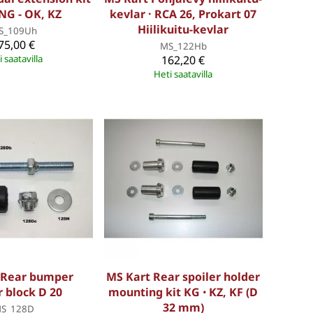
NG - OK, KZ
kevlar · RCA 26, Prokart 07
Hiilikuitu-kevlar
S_109Uh
75,00 €
MS_122Hb
 saatavilla
162,20 €
Heti saatavilla
 Rear bumper
MS Kart Rear spoiler holder
 block D 20
mounting kit KG ꞏ KZ, KF (D
32 mm)
S_128D