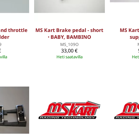
nd throttle
MS Kart Brake pedal - short
MS Kart
lder
ꞏ BABY, BAMBINO
sup
9
MS_109O
€
33,00 €
villa
Heti saatavilla
Heti