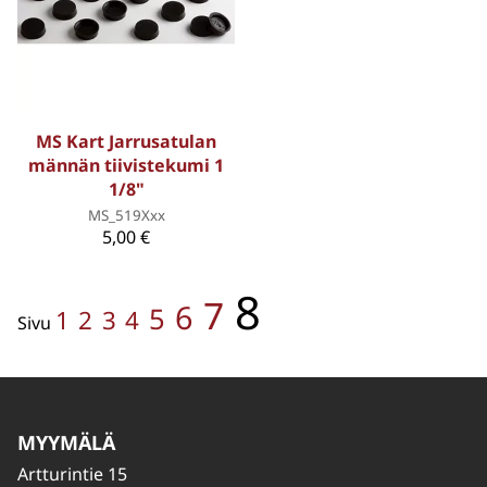
MS Kart Jarrusatulan
männän tiivistekumi 1
1/8"
MS_519Xxx
5,00 €
8
7
6
5
1
2
3
4
Sivu
MYYMÄLÄ
Artturintie 15