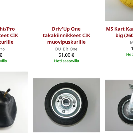
ght/Pro
Driv'Up One
MS Kart Kar
keet CIK
takakiinnikkeet CIK
big (260
urille
muovipuskurille
M
Pro
DU_BR_One
€
51,00 €
Heti
villa
Heti saatavilla