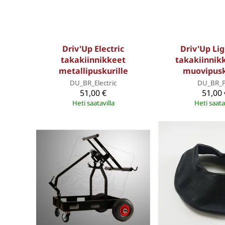
Driv'Up Electric
Driv'Up Li
takakiinnikkeet
takakiinnik
metallipuskurille
muovipusk
DU_BR_Electric
DU_BR_
51,00 €
51,00 
Heti saatavilla
Heti saata