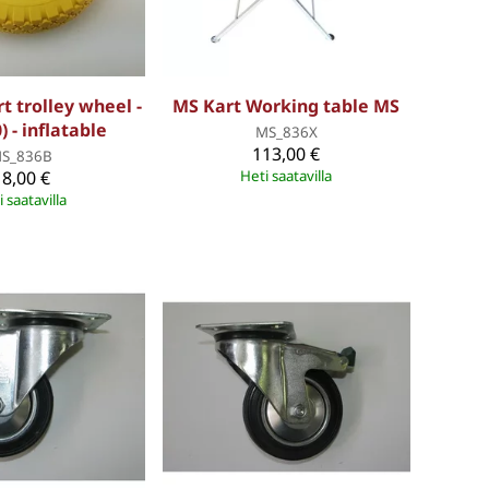
t trolley wheel -
MS Kart Working table MS
) - inflatable
MS_836X
113,00 €
S_836B
18,00 €
Heti saatavilla
 saatavilla