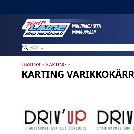
Tuotteet
‪»
KARTING
‪»
KARTING VARIKKOKÄRRY