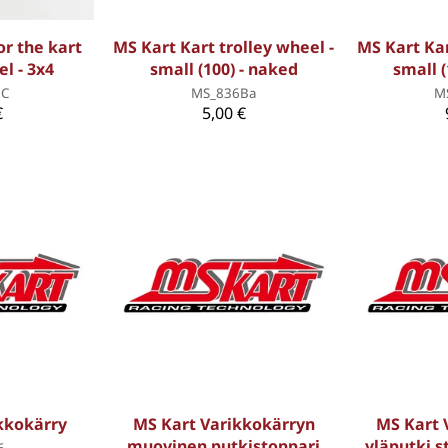
or the kart
MS Kart Kart trolley wheel -
MS Kart Kar
l - 3x4
small (100) - naked
small (
6C
MS_836Ba
M
€
5,00 €
kkokärry
MS Kart Varikkokärryn
MS Kart 
muovinen putkistoppari
yläputki s
6