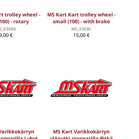
t trolley wheel -
MS Kart Kart trolley wheel -
100) - rotary
small (100) - with brake
S_836Bb
MS_836Bc
9,00 €
15,00 €
Varikkokärryn
MS Kart Varikkokärryn
topparilla Lyhyt
yläputki stopparilla Pitkä