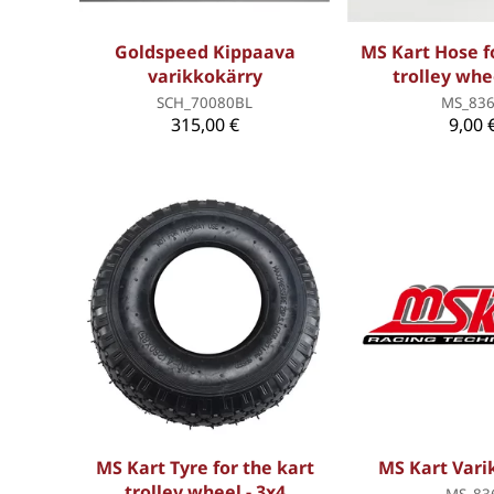
Goldspeed Kippaava
MS Kart Hose f
varikkokärry
trolley whee
SCH_70080BL
MS_83
315,00 €
9,00 
MS Kart Tyre for the kart
MS Kart Vari
trolley wheel - 3x4
MS_83