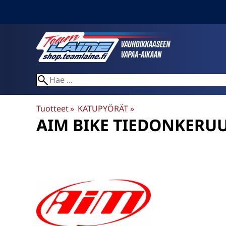
Tuotteet
‪»
KATUPYÖRÄT
‪»
AIM BIKE TIEDONKERU