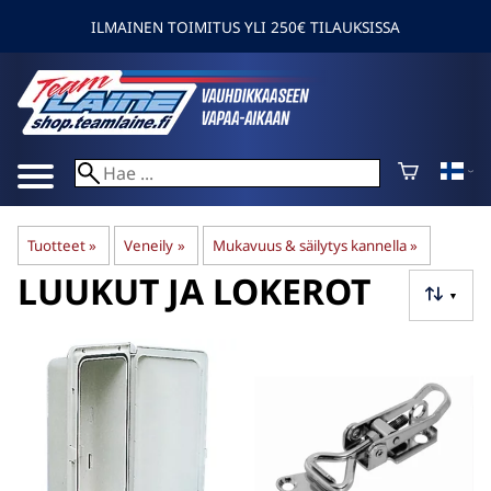
ILMAINEN TOIMITUS YLI 250€ TILAUKSISSA
Tuotteet
‪»
Veneily
‪»
Mukavuus & säilytys kannella
‪»
LUUKUT JA LOKEROT
▼