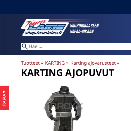
Tuotteet
‪»
KARTING
‪»
Karting ajovarusteet
‪»
KARTING AJOPUVUT
▼
RAJAA