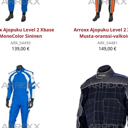
x Ajopuku Level 2 Xbase
Arroxx Ajopuku Level 2
MonoColor Sininen
Musta-oranssi-valko
ARX_54495
ARX_54481
139,00 €
149,00 €