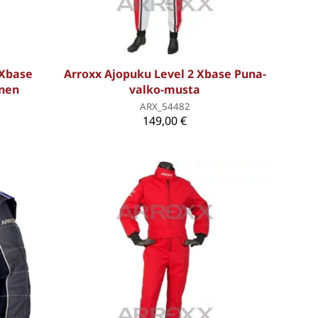
 Xbase
Arroxx Ajopuku Level 2 Xbase Puna-
inen
valko-musta
ARX_54482
149,00 €