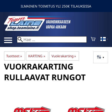
ILMAINEN TOIMITUS YLI 250€ TILAUKSISSA
Tuotteet
‪»
KARTING
‪»
Vuokrakarting
‪»
▼
VUOKRAKARTING
RULLAAVAT RUNGOT