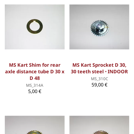
MS Kart Shim for rear
MS Kart Sprocket D 30,
axle distance tube D 30 x
30 teeth steel ꞏ INDOOR
D 48
MS_310C
59,00 €
MS_314A
5,00 €