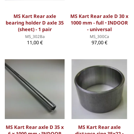
MS Kart Rear axle
MS Kart Rear axle D 30 x
bearing holder D axle 35
1000 mm - full ꞏ INDOOR
(sheet) - 1 pair
- universal
MS_302Ba
MS_300Ca
11,00 €
97,00 €
MS Kart Rear axle D 35 x
MS Kart Rear axle
6 x 1000 mm ꞏ INDOOR
distance ring 35x22 ꞏ