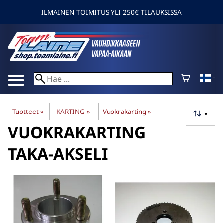
ILMAINEN TOIMITUS YLI 250€ TILAUKSISSA
Tuotteet
‪»
KARTING
‪»
Vuokrakarting
‪»
▼
VUOKRAKARTING
TAKA-AKSELI